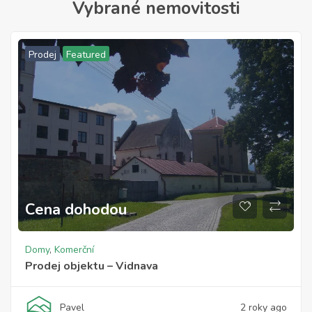
Vybrané nemovitosti
Prodej
Featured
Nezbytné
Tyto
soubory
Cena dohodou
cookie
nejsou
volitelné.
Jsou
Domy
,
Komerční
nezbytné
Prodej objektu – Vidnava
pro
fungování
webových
Pavel
2 roky ago
stránek.