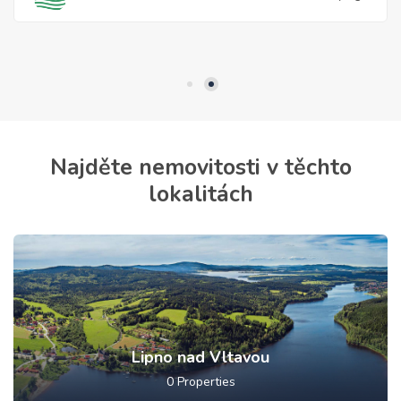
Statistiky
Abychom
mohli
zlepšovat
funkčnost
a
Najděte nemovitosti v těchto
strukturu
webových
lokalitách
stránek na
základě
toho, jak
se
webové
stránky
používají.
Lipno nad Vltavou
Uživatelská
zkušenost
0
Properties
Aby naše