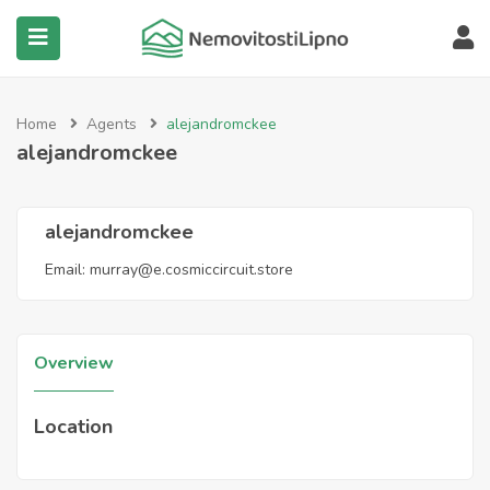
submenu (Všechny nemovitosti)
Home
Agents
alejandromckee
alejandromckee
alejandromckee
Email:
murray@e.cosmiccircuit.store
Overview
Location