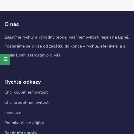
O nás
Zajistíme rychlý a výhodný prodej vaší nemovitosti nejen na Lipně.
Postaráme se o vše od začátku do konce – rychle, efektivně, a s
minimálními starostmi pro vás.
Nezbytné
Tyto
Rychlé odkazy
soubory
cookie
Chci koupit nemovitost
nejsou
volitelné.
Chci prodat nemovitost
Jsou
nezbytné
Investice
pro
fungování
Podnikatelské půjčky
webových
Restituční nároky
stránek.