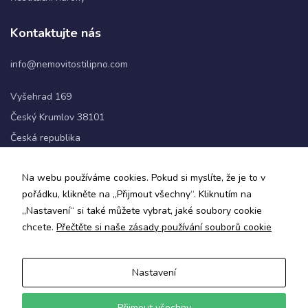
Kontaktujte nás
Statistiky
Abychom
info@nemovitostilipno.com
mohli
zlepšovat
Vyšehrad 169
funkčnost
a
Český Krumlov 38101
strukturu
Česká republika
webových
stránek na
základě
+420 720 060 622
Na webu používáme cookies. Pokud si myslíte, že je to v
toho, jak
se
pořádku, klikněte na „Přijmout všechny“. Kliknutím na
Sledujte nás
webové
„Nastavení“ si také můžete vybrat, jaké soubory cookie
stránky
chcete.
Přečtěte si naše zásady používání souborů cookie
používají.
Nastavení
Uživatelská
Zásady ochrany osobních údajů a obchodní podmínky
zkušenost
Informace o zpracování osobních údajů
Aby naše
Přijmout všechny