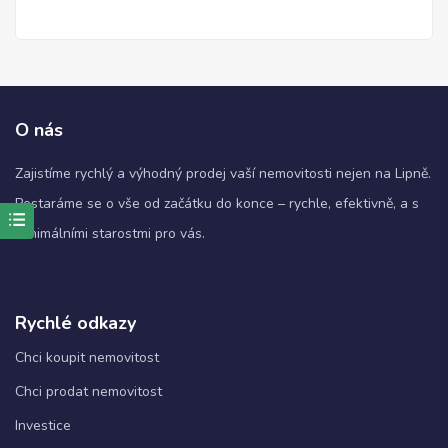
O nás
Zajistíme rychlý a výhodný prodej vaší nemovitosti nejen na Lipně.
Postaráme se o vše od začátku do konce – rychle, efektivně, a s
minimálními starostmi pro vás.
Nezbytné
Tyto
soubory
cookie
nejsou
Rychlé odkazy
volitelné.
Jsou
Chci koupit nemovitost
nezbytné
Chci prodat nemovitost
pro
fungování
Investice
webových
stránek.