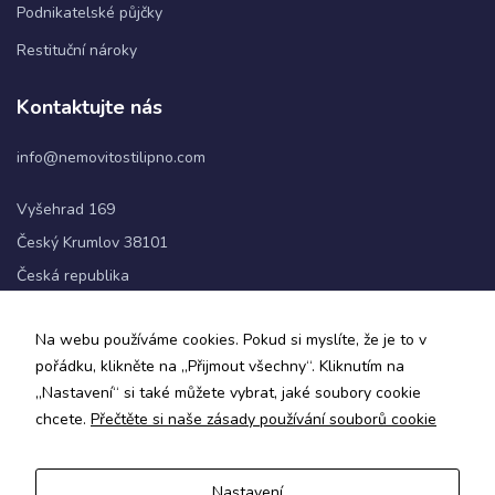
Podnikatelské půjčky
Restituční nároky
Statistiky
Abychom
Kontaktujte nás
mohli
zlepšovat
info@nemovitostilipno.com
funkčnost
a
strukturu
Vyšehrad 169
webových
Český Krumlov 38101
stránek na
základě
Česká republika
toho, jak
se
+420 720 060 622
webové
Na webu používáme cookies. Pokud si myslíte, že je to v
stránky
pořádku, klikněte na „Přijmout všechny“. Kliknutím na
používají.
Sledujte nás
„Nastavení“ si také můžete vybrat, jaké soubory cookie
chcete.
Přečtěte si naše zásady používání souborů cookie
Uživatelská
zkušenost
Aby naše
Nastavení