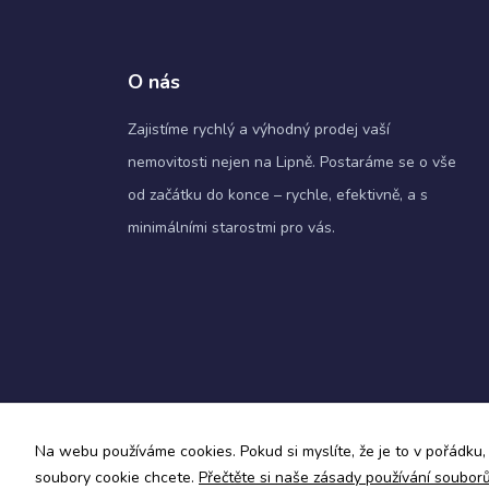
O nás
Zajistíme rychlý a výhodný prodej vaší
nemovitosti nejen na Lipně. Postaráme se o vše
od začátku do konce – rychle, efektivně, a s
minimálními starostmi pro vás.
Zásady ochrany osobních údajů a obchodní podmín
Na webu používáme cookies. Pokud si myslíte, že je to v pořádku, 
Informace o zpracování osobních údajů
soubory cookie chcete.
Přečtěte si naše zásady používání soubor