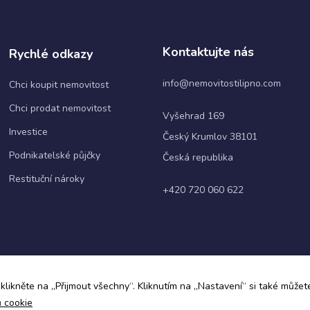
webové
stránky
fungovaly
při vaší
Kontaktujte nás
Rychlé odkazy
návštěvě co
nejlépe.
info@nemovitostilipno.com
Chci koupit nemovitost
Pokud tyto
cookies
Chci prodat nemovitost
odmítnete,
Vyšehrad 169
některé
Investice
Český Krumlov 38101
funkce z
webu zmizí.
Podnikatelské půjčky
Česká republika
Restituční nároky
+420 720 060 622
Marketing
Sdílením svých
zájmů a chování při
návštěvě našich
stránek zvyšujete
šanci na zobrazení
personalizovaného
ky
klikněte na „Přijmout všechny“. Kliknutím na „Nastavení“ si také můžete
obsahu a nabídek.
ů cookie