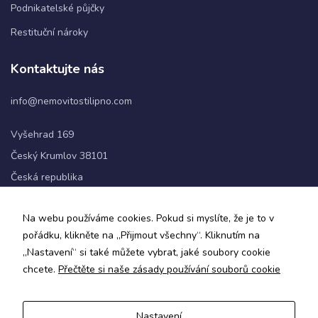
Podnikatelské půjčky
Restituční nároky
Statistiky
Abychom
Kontaktujte nás
mohli
zlepšovat
info@nemovitostilipno.com
funkčnost
a
strukturu
Vyšehrad 169
webových
Český Krumlov 38101
stránek na
základě
Česká republika
toho, jak
se
+420 720 060 622
webové
Na webu používáme cookies. Pokud si myslíte, že je to v
stránky
pořádku, klikněte na „Přijmout všechny“. Kliknutím na
používají.
Sledujte nás
„Nastavení“ si také můžete vybrat, jaké soubory cookie
chcete.
Přečtěte si naše zásady používání souborů cookie
Uživatelská
zkušenost
Aby naše
Nastavení