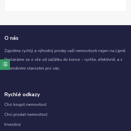
O nás
Zajistíme rychlý a výhodný prodej vaší nemovitosti nejen na Lipně.
Postaráme se o vše od začátku do konce – rychle, efektivně, a s
minimálními starostmi pro vás.
Nezbytné
Tyto
soubory
cookie
nejsou
Rychlé odkazy
volitelné.
Jsou
Chci koupit nemovitost
nezbytné
Chci prodat nemovitost
pro
fungování
Investice
webových
stránek.