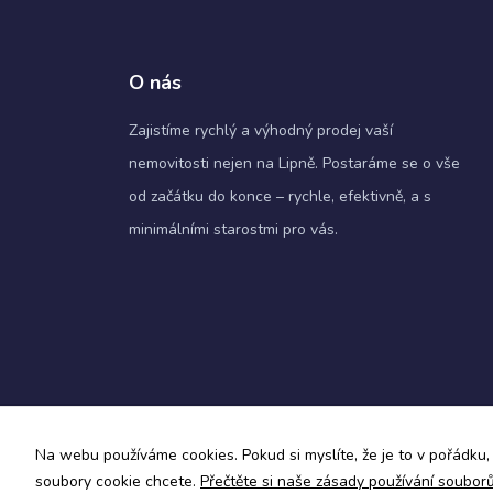
O nás
Zajistíme rychlý a výhodný prodej vaší
nemovitosti nejen na Lipně. Postaráme se o vše
od začátku do konce – rychle, efektivně, a s
minimálními starostmi pro vás.
Zásady ochrany osobních údajů a obchodní podmín
Na webu používáme cookies. Pokud si myslíte, že je to v pořádku, 
Informace o zpracování osobních údajů
soubory cookie chcete.
Přečtěte si naše zásady používání soubor