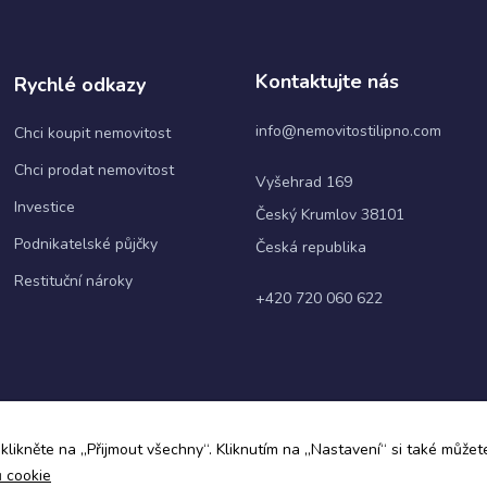
webové
stránky
fungovaly
při vaší
Kontaktujte nás
Rychlé odkazy
návštěvě co
nejlépe.
info@nemovitostilipno.com
Chci koupit nemovitost
Pokud tyto
cookies
Chci prodat nemovitost
odmítnete,
Vyšehrad 169
některé
Investice
Český Krumlov 38101
funkce z
webu zmizí.
Podnikatelské půjčky
Česká republika
Restituční nároky
+420 720 060 622
Marketing
Sdílením svých
zájmů a chování při
návštěvě našich
stránek zvyšujete
šanci na zobrazení
personalizovaného
ky
klikněte na „Přijmout všechny“. Kliknutím na „Nastavení“ si také můžete
obsahu a nabídek.
ů cookie