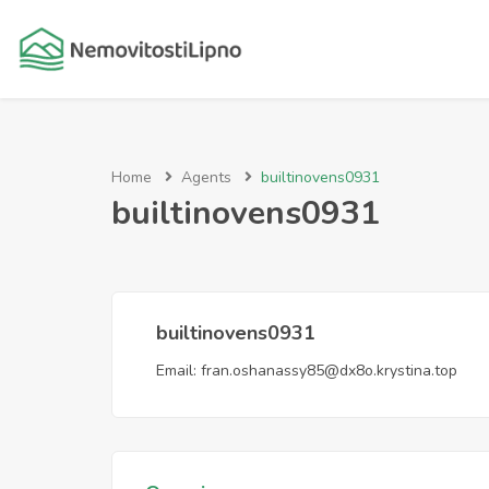
Home
Agents
builtinovens0931
builtinovens0931
builtinovens0931
Email:
fran.oshanassy85@dx8o.krystina.top