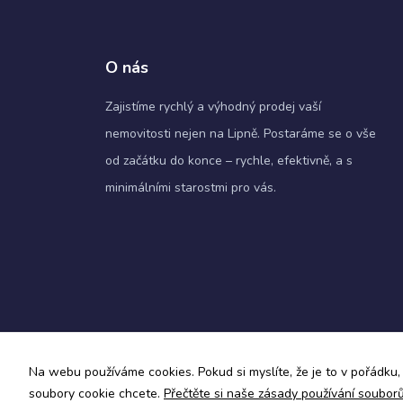
O nás
Zajistíme rychlý a výhodný prodej vaší
nemovitosti nejen na Lipně. Postaráme se o vše
od začátku do konce – rychle, efektivně, a s
minimálními starostmi pro vás.
Zásady ochrany osobních údajů a obchodní podmín
Na webu používáme cookies. Pokud si myslíte, že je to v pořádku, 
Informace o zpracování osobních údajů
soubory cookie chcete.
Přečtěte si naše zásady používání soubor