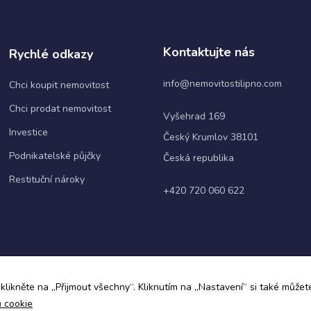
webové
stránky
fungovaly
při vaší
Kontaktujte nás
Rychlé odkazy
návštěvě co
nejlépe.
info@nemovitostilipno.com
Chci koupit nemovitost
Pokud tyto
cookies
Chci prodat nemovitost
odmítnete,
Vyšehrad 169
některé
Investice
Český Krumlov 38101
funkce z
webu zmizí.
Podnikatelské půjčky
Česká republika
Restituční nároky
+420 720 060 622
Marketing
Sdílením svých
zájmů a chování při
návštěvě našich
stránek zvyšujete
šanci na zobrazení
personalizovaného
ky
klikněte na „Přijmout všechny“. Kliknutím na „Nastavení“ si také můžete
obsahu a nabídek.
ů cookie