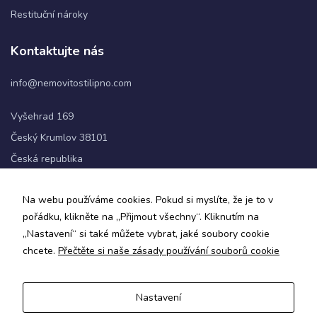
Restituční nároky
Statistiky
Kontaktujte nás
Abychom
mohli
info@nemovitostilipno.com
zlepšovat
funkčnost
a
Vyšehrad 169
strukturu
Český Krumlov 38101
webových
stránek na
Česká republika
základě
toho, jak
+420 720 060 622
se
Na webu používáme cookies. Pokud si myslíte, že je to v
webové
pořádku, klikněte na „Přijmout všechny“. Kliknutím na
stránky
Sledujte nás
„Nastavení“ si také můžete vybrat, jaké soubory cookie
používají.
chcete.
Přečtěte si naše zásady používání souborů cookie
Uživatelská
Nastavení
zkušenost
Zásady ochrany osobních údajů a obchodní podmínky
Aby naše