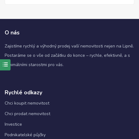
O nás
Zajistíme rychlý a výhodný prodej vaší nemovitosti nejen na Lipně.
Postaráme se o vše od začátku do konce – rychle, efektivně, a s
minimálními starostmi pro vás.
Nezbytné
Tyto
soubory
Rychlé odkazy
cookie
nejsou
Chci koupit nemovitost
volitelné.
Jsou
Chci prodat nemovitost
nezbytné
pro
Investice
fungování
webových
Podnikatelské půjčky
stránek.