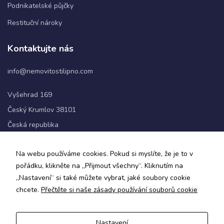
Podnikatelské půjčky
Restituční nároky
Statistiky
Abychom
Kontaktujte nás
mohli
zlepšovat
info@nemovitostilipno.com
funkčnost
a
strukturu
Vyšehrad 169
webových
Český Krumlov 38101
stránek na
základě
Česká republika
toho, jak
se
+420 720 060 622
webové
Na webu používáme cookies. Pokud si myslíte, že je to v
stránky
pořádku, klikněte na „Přijmout všechny“. Kliknutím na
používají.
Sledujte nás
„Nastavení“ si také můžete vybrat, jaké soubory cookie
chcete.
Přečtěte si naše zásady používání souborů cookie
Uživatelská
zkušenost
Aby naše
Nastavení