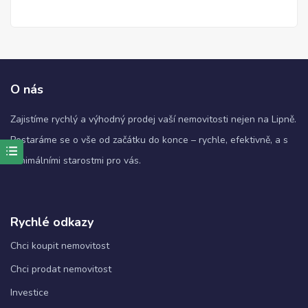
O nás
Zajistíme rychlý a výhodný prodej vaší nemovitosti nejen na Lipně.
Postaráme se o vše od začátku do konce – rychle, efektivně, a s
minimálními starostmi pro vás.
Nezbytné
Tyto
soubory
cookie
nejsou
Rychlé odkazy
volitelné.
Jsou
Chci koupit nemovitost
nezbytné
Chci prodat nemovitost
pro
fungování
Investice
webových
stránek.