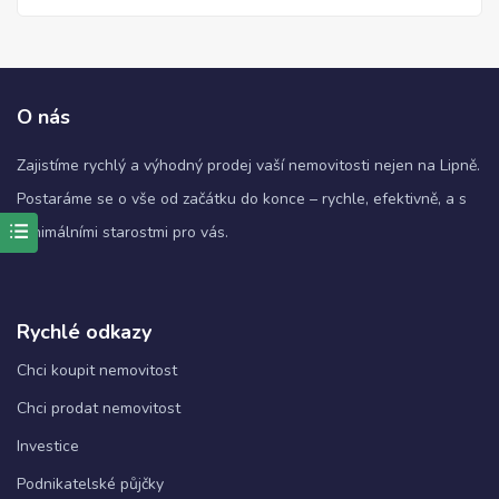
O nás
Zajistíme rychlý a výhodný prodej vaší nemovitosti nejen na Lipně.
Postaráme se o vše od začátku do konce – rychle, efektivně, a s
minimálními starostmi pro vás.
Nezbytné
Tyto
soubory
Rychlé odkazy
cookie
nejsou
Chci koupit nemovitost
volitelné.
Jsou
Chci prodat nemovitost
nezbytné
pro
Investice
fungování
webových
Podnikatelské půjčky
stránek.