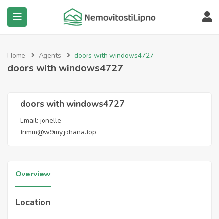
submenu (Všechny nemovitosti)
Home
Agents
doors with windows4727
doors with windows4727
doors with windows4727
Email:
jonelle-
trimm@w9my.johana.top
Overview
Location