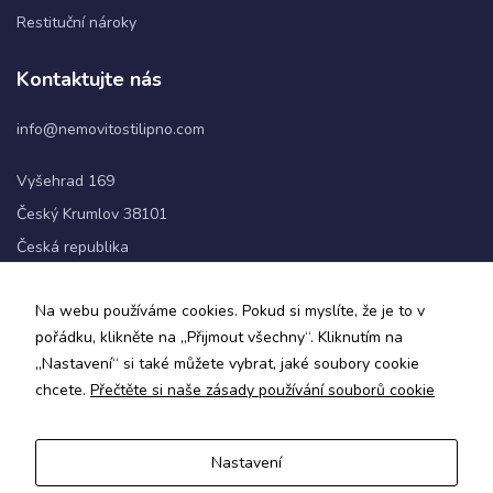
Restituční nároky
Statistiky
Kontaktujte nás
Abychom
mohli
info@nemovitostilipno.com
zlepšovat
funkčnost
a
Vyšehrad 169
strukturu
Český Krumlov 38101
webových
stránek na
Česká republika
základě
toho, jak
+420 720 060 622
se
Na webu používáme cookies. Pokud si myslíte, že je to v
webové
pořádku, klikněte na „Přijmout všechny“. Kliknutím na
stránky
Sledujte nás
„Nastavení“ si také můžete vybrat, jaké soubory cookie
používají.
chcete.
Přečtěte si naše zásady používání souborů cookie
Uživatelská
Nastavení
zkušenost
Zásady ochrany osobních údajů a obchodní podmínky
Aby naše