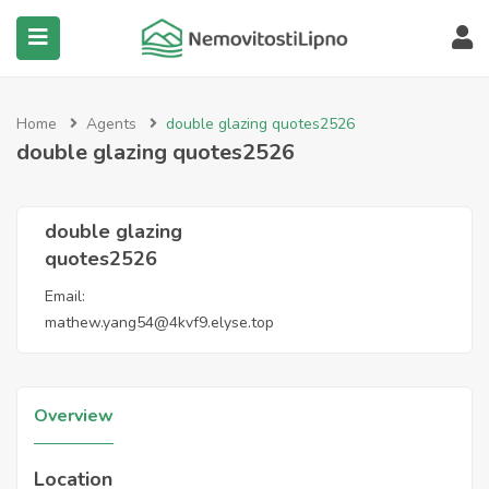
submenu (Všechny nemovitosti)
Home
Agents
double glazing quotes2526
double glazing quotes2526
double glazing
quotes2526
Email:
mathew.yang54@4kvf9.elyse.top
Overview
Location