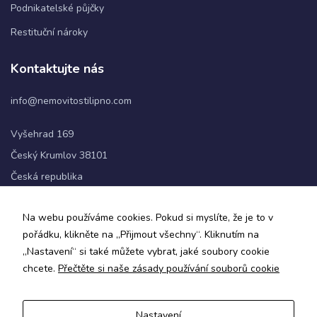
Podnikatelské půjčky
Restituční nároky
Statistiky
Abychom
Kontaktujte nás
mohli
zlepšovat
info@nemovitostilipno.com
funkčnost
a
strukturu
Vyšehrad 169
webových
Český Krumlov 38101
stránek na
základě
Česká republika
toho, jak
se
+420 720 060 622
webové
Na webu používáme cookies. Pokud si myslíte, že je to v
stránky
pořádku, klikněte na „Přijmout všechny“. Kliknutím na
používají.
Sledujte nás
„Nastavení“ si také můžete vybrat, jaké soubory cookie
chcete.
Přečtěte si naše zásady používání souborů cookie
Uživatelská
zkušenost
Aby naše
Nastavení