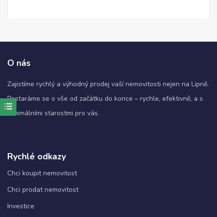
O nás
Zajistíme rychlý a výhodný prodej vaší nemovitosti nejen na Lipně.
Postaráme se o vše od začátku do konce – rychle, efektivně, a s
minimálními starostmi pro vás.
Nezbytné
Tyto
soubory
cookie
nejsou
Rychlé odkazy
volitelné.
Jsou
Chci koupit nemovitost
nezbytné
Chci prodat nemovitost
pro
fungování
Investice
webových
stránek.