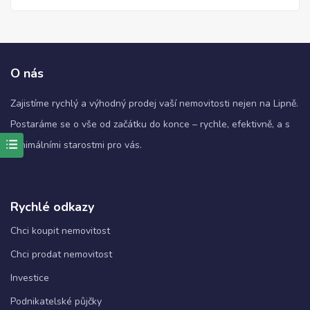
O nás
Zajistíme rychlý a výhodný prodej vaší nemovitosti nejen na Lipně.
Postaráme se o vše od začátku do konce – rychle, efektivně, a s
minimálními starostmi pro vás.
Nezbytné
Tyto
soubory
Rychlé odkazy
cookie
nejsou
Chci koupit nemovitost
volitelné.
Jsou
Chci prodat nemovitost
nezbytné
pro
Investice
fungování
webových
Podnikatelské půjčky
stránek.