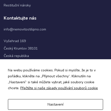
Restituční nároky
Statistiky
Kontaktujte nás
Abychom
mohli
info@nemovitostilipno.com
zlepšovat
funkčnost
a
Vyšehrad 169
strukturu
Český Krumlov 38101
webových
stránek na
Česká republika
základě
toho, jak
+420 720 060 622
se
Na webu používáme cookies. Pokud si myslíte, že je to v
webové
pořádku, klikněte na „Přijmout všechny“. Kliknutím na
stránky
Sledujte nás
„Nastavení“ si také můžete vybrat, jaké soubory cookie
používají.
chcete.
Přečtěte si naše zásady používání souborů cookie
Uživatelská
zkušenost
Nastavení
Zásady ochrany osobních údajů a obchodní podmínky
Aby naše