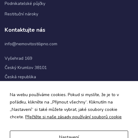
Podnikatelské půjčky
Restituční nároky
Statistiky
Abychom
Kontaktujte nás
mohli
zlepšovat
info@nemovitostilipno.com
funkčnost
a
strukturu
Vyšehrad 169
webových
Český Krumlov 38101
stránek na
základě
Česká republika
toho, jak
se
+420 720 060 622
webové
Na webu používáme cookies. Pokud si myslíte, že je to v
stránky
pořádku, klikněte na „Přijmout všechny“. Kliknutím na
používají.
Sledujte nás
„Nastavení“ si také můžete vybrat, jaké soubory cookie
chcete.
Přečtěte si naše zásady používání souborů cookie
Uživatelská
zkušenost
Aby naše
Nastavení