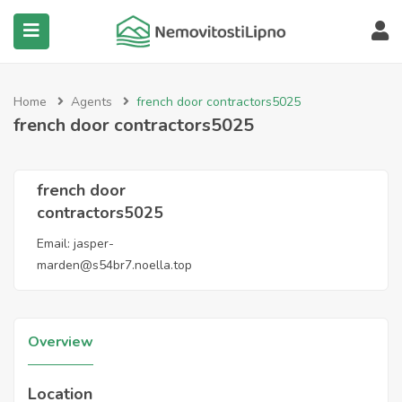
submenu (Všechny nemovitosti)
Home
Agents
french door contractors5025
french door contractors5025
french door
contractors5025
Email:
jasper-
marden@s54br7.noella.top
Overview
Location