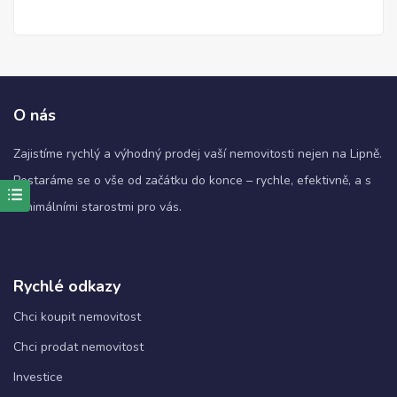
O nás
Zajistíme rychlý a výhodný prodej vaší nemovitosti nejen na Lipně.
Postaráme se o vše od začátku do konce – rychle, efektivně, a s
minimálními starostmi pro vás.
Nezbytné
Tyto
soubory
cookie
nejsou
Rychlé odkazy
volitelné.
Jsou
Chci koupit nemovitost
nezbytné
Chci prodat nemovitost
pro
fungování
Investice
webových
stránek.