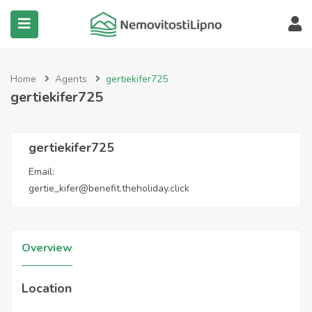
submenu (Všechny nemovitosti)
Home
Agents
gertiekifer725
gertiekifer725
gertiekifer725
Email:
gertie_kifer@benefit.theholiday.click
Overview
Location