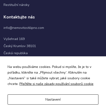
Restituční nároky
Statistiky
Kontaktujte nás
Abychom
mohli
info@nemovitostilipno.com
zlepšovat
funkčnost
a
Vyšehrad 169
strukturu
Český Krumlov 38101
webových
stránek na
Česká republika
základě
toho, jak
+420 720 060 622
se
Na webu používáme cookies. Pokud si myslíte, že je to v
webové
pořádku, klikněte na „Přijmout všechny“. Kliknutím na
stránky
Sledujte nás
„Nastavení“ si také můžete vybrat, jaké soubory cookie
používají.
chcete.
Přečtěte si naše zásady používání souborů cookie
Uživatelská
Nastavení
zkušenost
Zásady ochrany osobních údajů a obchodní podmínky
Aby naše