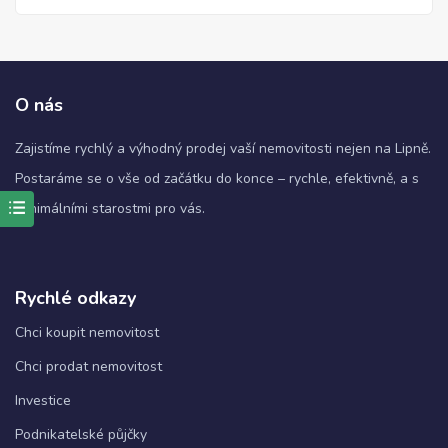
O nás
Zajistíme rychlý a výhodný prodej vaší nemovitosti nejen na Lipně.
Postaráme se o vše od začátku do konce – rychle, efektivně, a s
minimálními starostmi pro vás.
Nezbytné
Tyto
soubory
Rychlé odkazy
cookie
nejsou
Chci koupit nemovitost
volitelné.
Jsou
Chci prodat nemovitost
nezbytné
pro
Investice
fungování
webových
Podnikatelské půjčky
stránek.