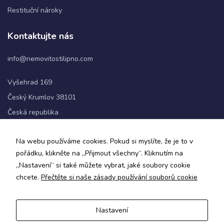
Restituční nároky
Statistiky
Kontaktujte nás
Abychom
mohli
info@nemovitostilipno.com
zlepšovat
funkčnost
a
Vyšehrad 169
strukturu
Český Krumlov 38101
webových
stránek na
Česká republika
základě
toho, jak
+420 720 060 622
se
Na webu používáme cookies. Pokud si myslíte, že je to v
webové
pořádku, klikněte na „Přijmout všechny“. Kliknutím na
stránky
Sledujte nás
„Nastavení“ si také můžete vybrat, jaké soubory cookie
používají.
chcete.
Přečtěte si naše zásady používání souborů cookie
Uživatelská
Nastavení
zkušenost
Zásady ochrany osobních údajů a obchodní podmínky
Aby naše