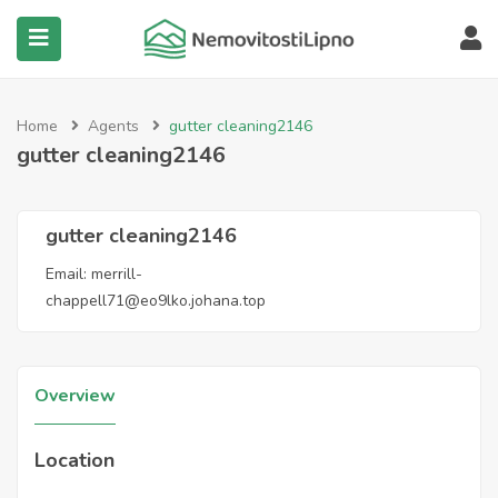
submenu (Všechny nemovitosti)
Home
Agents
gutter cleaning2146
gutter cleaning2146
gutter cleaning2146
Email:
merrill-
chappell71@eo9lko.johana.top
Overview
Location