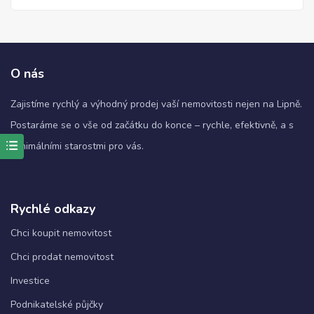
O nás
Zajistíme rychlý a výhodný prodej vaší nemovitosti nejen na Lipně.
Postaráme se o vše od začátku do konce – rychle, efektivně, a s
minimálními starostmi pro vás.
Nezbytné
Tyto
soubory
Rychlé odkazy
cookie
nejsou
Chci koupit nemovitost
volitelné.
Jsou
Chci prodat nemovitost
nezbytné
pro
Investice
fungování
webových
Podnikatelské půjčky
stránek.