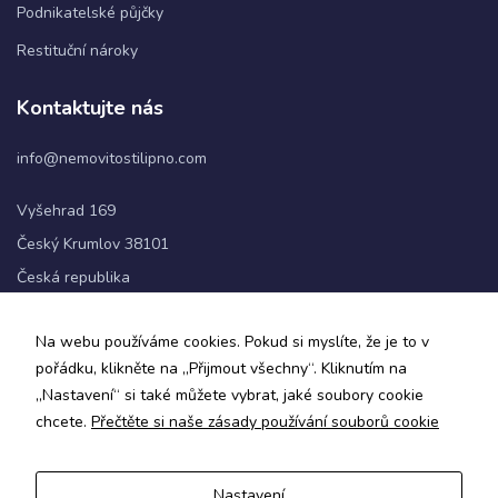
Podnikatelské půjčky
Restituční nároky
Statistiky
Abychom
Kontaktujte nás
mohli
zlepšovat
info@nemovitostilipno.com
funkčnost
a
strukturu
Vyšehrad 169
webových
Český Krumlov 38101
stránek na
základě
Česká republika
toho, jak
se
+420 720 060 622
webové
Na webu používáme cookies. Pokud si myslíte, že je to v
stránky
pořádku, klikněte na „Přijmout všechny“. Kliknutím na
používají.
Sledujte nás
„Nastavení“ si také můžete vybrat, jaké soubory cookie
chcete.
Přečtěte si naše zásady používání souborů cookie
Uživatelská
zkušenost
Aby naše
Nastavení