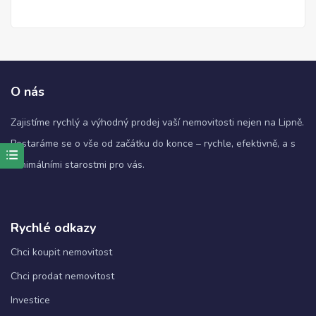
O nás
Zajistíme rychlý a výhodný prodej vaší nemovitosti nejen na Lipně.
Postaráme se o vše od začátku do konce – rychle, efektivně, a s
minimálními starostmi pro vás.
Nezbytné
Tyto
soubory
cookie
nejsou
Rychlé odkazy
volitelné.
Jsou
Chci koupit nemovitost
nezbytné
Chci prodat nemovitost
pro
fungování
Investice
webových
stránek.