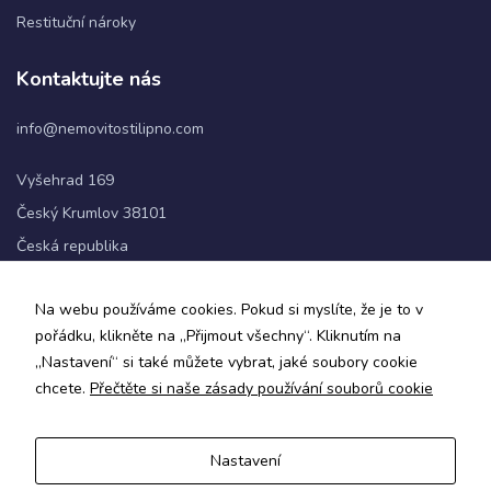
Restituční nároky
Statistiky
Kontaktujte nás
Abychom
mohli
info@nemovitostilipno.com
zlepšovat
funkčnost
a
Vyšehrad 169
strukturu
Český Krumlov 38101
webových
stránek na
Česká republika
základě
toho, jak
+420 720 060 622
se
Na webu používáme cookies. Pokud si myslíte, že je to v
webové
pořádku, klikněte na „Přijmout všechny“. Kliknutím na
stránky
Sledujte nás
„Nastavení“ si také můžete vybrat, jaké soubory cookie
používají.
chcete.
Přečtěte si naše zásady používání souborů cookie
Uživatelská
Nastavení
zkušenost
Zásady ochrany osobních údajů a obchodní podmínky
Aby naše