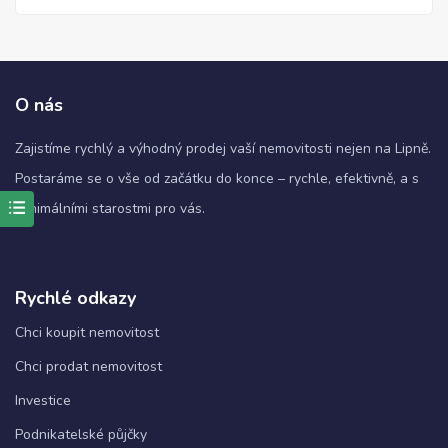
O nás
Zajistíme rychlý a výhodný prodej vaší nemovitosti nejen na Lipně.
Postaráme se o vše od začátku do konce – rychle, efektivně, a s
minimálními starostmi pro vás.
Nezbytné
Tyto
soubory
Rychlé odkazy
cookie
nejsou
Chci koupit nemovitost
volitelné.
Jsou
Chci prodat nemovitost
nezbytné
pro
Investice
fungování
webových
Podnikatelské půjčky
stránek.