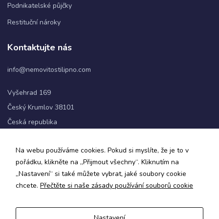
Podnikatelské půjčky
Restituční nároky
Statistiky
Abychom
Kontaktujte nás
mohli
zlepšovat
info@nemovitostilipno.com
funkčnost
a
strukturu
Vyšehrad 169
webových
Český Krumlov 38101
stránek na
základě
Česká republika
toho, jak
se
+420 720 060 622
webové
Na webu používáme cookies. Pokud si myslíte, že je to v
stránky
pořádku, klikněte na „Přijmout všechny“. Kliknutím na
používají.
Sledujte nás
„Nastavení“ si také můžete vybrat, jaké soubory cookie
chcete.
Přečtěte si naše zásady používání souborů cookie
Uživatelská
zkušenost
Aby naše
Nastavení