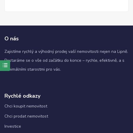
O nás
Zajistíme rychlý a výhodný prodej vaší nemovitosti nejen na Lipně.
Postaráme se o vše od začátku do konce – rychle, efektivně, a s
minimálními starostmi pro vás.
Nezbytné
Tyto
soubory
cookie
nejsou
Rychlé odkazy
volitelné.
Jsou
Chci koupit nemovitost
nezbytné
Chci prodat nemovitost
pro
fungování
Investice
webových
stránek.