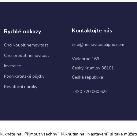
webové
stránky
fungovaly
při vaší
návštěvě co
Kontaktujte nás
Rychlé odkazy
nejlépe.
Pokud tyto
cookies
info@nemovitostilipno.com
Chci koupit nemovitost
odmítnete,
Chci prodat nemovitost
některé
Vyšehrad 169
funkce z
Investice
webu zmizí.
Český Krumlov 38101
Podnikatelské půjčky
Česká republika
Restituční nároky
Marketing
+420 720 060 622
Sdílením svých
zájmů a chování při
návštěvě našich
stránek zvyšujete
šanci na zobrazení
personalizovaného
obsahu a nabídek.
ky
klikněte na „Přijmout všechny“. Kliknutím na „Nastavení“ si také můžete