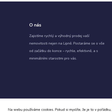
O nás
Zajistíme rychlý a výhodný prodej vaší
nemovitosti nejen na Lipně. Postaráme se o vše
od začátku do konce – rychle, efektivně, a s
minimálními starostmi pro vás.
Zásady ochrany osobních údajů a obchodní podmín
Na webu používáme cookies. Pokud si myslíte, že je to v pořádku, 