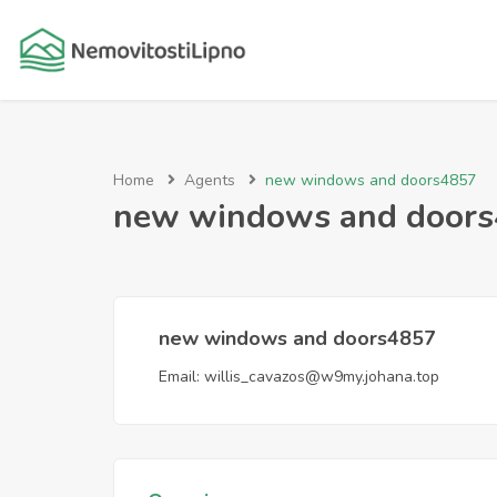
Home
Agents
new windows and doors4857
new windows and door
new windows and doors4857
Email:
willis_cavazos@w9my.johana.top