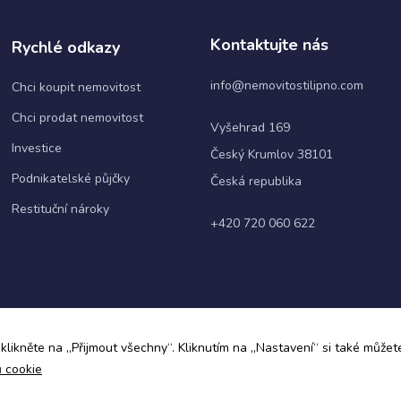
webové
stránky
Kontaktujte nás
fungovaly
Rychlé odkazy
při vaší
návštěvě co
info@nemovitostilipno.com
Chci koupit nemovitost
nejlépe.
Pokud tyto
Chci prodat nemovitost
Vyšehrad 169
cookies
odmítnete,
Investice
Český Krumlov 38101
některé
Podnikatelské půjčky
funkce z
Česká republika
webu zmizí.
Restituční nároky
+420 720 060 622
Marketing
Sdílením svých
zájmů a chování při
návštěvě našich
stránek zvyšujete
šanci na zobrazení
ky
klikněte na „Přijmout všechny“. Kliknutím na „Nastavení“ si také můžete
personalizovaného
ů cookie
obsahu a nabídek.