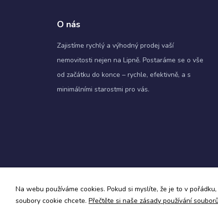
O nás
Zajistíme rychlý a výhodný prodej vaší
nemovitosti nejen na Lipně. Postaráme se o vše
od začátku do konce – rychle, efektivně, a s
minimálními starostmi pro vás.
Zásady ochrany osobních údajů a obchodní podmín
Na webu používáme cookies. Pokud si myslíte, že je to v pořádku, 
Informace o zpracování osobních údajů
soubory cookie chcete.
Přečtěte si naše zásady používání soubor