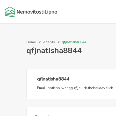
Home
Agents
qfjnatisha8844
qfjnatisha8844
qfjnatisha8844
Email:
natisha_wonggu@quick.theholiday.click