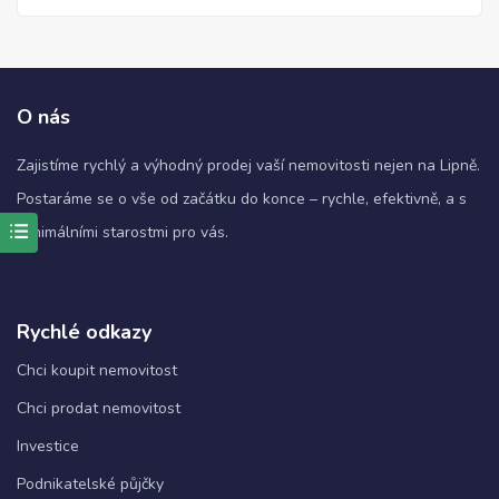
O nás
Zajistíme rychlý a výhodný prodej vaší nemovitosti nejen na Lipně.
Postaráme se o vše od začátku do konce – rychle, efektivně, a s
minimálními starostmi pro vás.
Nezbytné
Tyto
soubory
Rychlé odkazy
cookie
nejsou
Chci koupit nemovitost
volitelné.
Jsou
Chci prodat nemovitost
nezbytné
pro
Investice
fungování
webových
Podnikatelské půjčky
stránek.