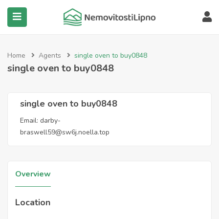
submenu (Všechny nemovitosti)
Home
Agents
single oven to buy0848
single oven to buy0848
single oven to buy0848
Email:
darby-
braswell59@sw6j.noella.top
Overview
Location