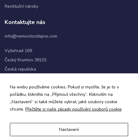
Restituční nároky
Statistiky
Kontaktujte nás
Abychom
mohli
info@nemovitostilipno.com
zlepšovat
funkčnost
a
Vyšehrad 169
strukturu
Český Krumlov 38101
webových
stránek na
Česká republika
základě
toho, jak
+420 720 060 622
se
Na webu používáme cookies. Pokud si myslíte, že je to v
webové
pořádku, klikněte na „Přijmout všechny“. Kliknutím na
stránky
Sledujte nás
„Nastavení“ si také můžete vybrat, jaké soubory cookie
používají.
chcete.
Přečtěte si naše zásady používání souborů cookie
Uživatelská
Nastavení
zkušenost
Zásady ochrany osobních údajů a obchodní podmínky
Aby naše