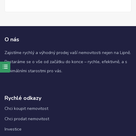
O nás
Zajistíme rychlý a výhodný prodej vaší nemovitosti nejen na Lipně.
Postaráme se o vše od začátku do konce – rychle, efektivně, a s
minimálními starostmi pro vás.
Nezbytné
Tyto
soubory
cookie
nejsou
Rychlé odkazy
volitelné.
Jsou
Chci koupit nemovitost
nezbytné
Chci prodat nemovitost
pro
fungování
Investice
webových
stránek.