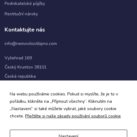
Podnikatelské půjčky
Restituční nároky
Statistiky
Abychom
Kontaktujte nás
mohli
zlepšovat
info@nemovitostilipno.com
funkčnost
a
strukturu
Vyšehrad 169
webových
Český Krumlov 38101
stránek na
základě
Česká republika
toho, jak
se
+420 720 060 622
webové
Na webu používáme cookies. Pokud si myslíte, že je to v
stránky
pořádku, klikněte na „Přijmout všechny“. Kliknutím na
používají.
Sledujte nás
„Nastavení“ si také můžete vybrat, jaké soubory cookie
chcete.
Přečtěte si naše zásady používání souborů cookie
Uživatelská
zkušenost
Aby naše
Nastavení