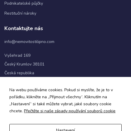
Podnikatelské půjčky
Restituční nároky
Statistiky
Abychom
Kontaktujte nás
mohli
zlepšovat
info@nemovitostilipno.com
funkčnost
a
strukturu
Vyšehrad 169
webových
Český Krumlov 38101
stránek na
základě
Česká republika
toho, jak
se
+420 720 060 622
webové
Na webu používáme cookies. Pokud si myslíte, že je to v
stránky
pořádku, klikněte na „Přijmout všechny“. Kliknutím na
používají.
Sledujte nás
„Nastavení“ si také můžete vybrat, jaké soubory cookie
chcete.
Přečtěte si naše zásady používání souborů cookie
Uživatelská
zkušenost
Aby naše
Nastavení