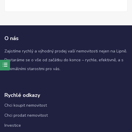
O nás
Zajistíme rychlý a výhodný prodej vaší nemovitosti nejen na Lipně.
Postaráme se o vše od začátku do konce – rychle, efektivně, a s
minimálními starostmi pro vás.
Nezbytné
Tyto
soubory
cookie
nejsou
Rychlé odkazy
volitelné.
Jsou
Chci koupit nemovitost
nezbytné
Chci prodat nemovitost
pro
fungování
Investice
webových
stránek.