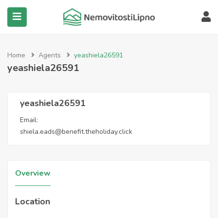
submenu (Všechny nemovitosti)
Home
Agents
yeashiela26591
yeashiela26591
yeashiela26591
Email:
shiela.eads@benefit.theholiday.click
Overview
Location