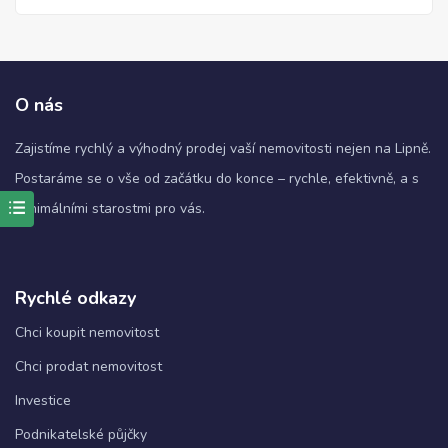
O nás
Zajistíme rychlý a výhodný prodej vaší nemovitosti nejen na Lipně.
Postaráme se o vše od začátku do konce – rychle, efektivně, a s
minimálními starostmi pro vás.
Nezbytné
Tyto
soubory
Rychlé odkazy
cookie
nejsou
Chci koupit nemovitost
volitelné.
Jsou
Chci prodat nemovitost
nezbytné
pro
Investice
fungování
webových
Podnikatelské půjčky
stránek.