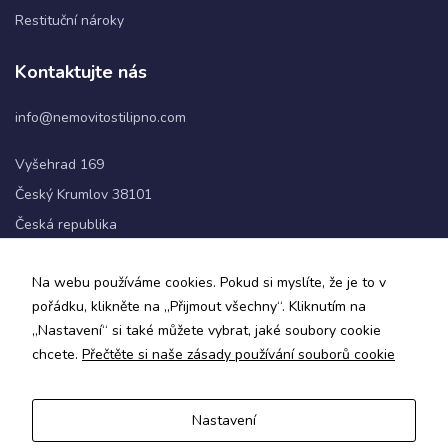
Restituční nároky
Statistiky
Kontaktujte nás
Abychom
mohli
info@nemovitostilipno.com
zlepšovat
funkčnost
a
Vyšehrad 169
strukturu
Český Krumlov 38101
webových
stránek na
Česká republika
základě
toho, jak
+420 720 060 622
se
Na webu používáme cookies. Pokud si myslíte, že je to v
webové
pořádku, klikněte na „Přijmout všechny“. Kliknutím na
stránky
Sledujte nás
„Nastavení“ si také můžete vybrat, jaké soubory cookie
používají.
chcete.
Přečtěte si naše zásady používání souborů cookie
Uživatelská
Nastavení
zkušenost
Zásady ochrany osobních údajů a obchodní podmínky
Aby naše