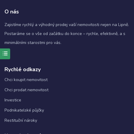
O nás
Zajistíme rychlý a výhodný prodej vaší nemovitosti nejen na Lipně.
Postaráme se o vše od začátku do konce – rychle, efektivně, a s
minimálními starostmi pro vás.
Rychlé odkazy
Nezbytné
Tyto
Chci koupit nemovitost
soubory
cookie
Chci prodat nemovitost
nejsou
Investice
volitelné.
Jsou
Podnikatelské půjčky
nezbytné
pro
Restituční nároky
fungování
webových
stránek.