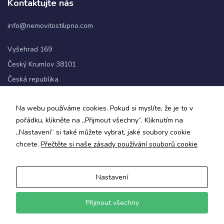
Kontaktujte nás
info@nemovitostilipno.com
Statistiky
Abychom
Vyšehrad 169
mohli
zlepšovat
Český Krumlov 38101
funkčnost
Česká republika
a
strukturu
webových
+420 720 060 622
Na webu používáme cookies. Pokud si myslíte, že je to v
stránek na
základě
pořádku, klikněte na „Přijmout všechny“. Kliknutím na
Sledujte nás
toho, jak
„Nastavení“ si také můžete vybrat, jaké soubory cookie
se
chcete.
Přečtěte si naše zásady používání souborů cookie
webové
stránky
používají.
Nastavení
Zásady ochrany osobních údajů a obchodní podmínky
Informace o zpracování osobních údajů
Uživatelská
Přijmout všechny
zkušenost
© 2024 Nemovitosti Lipno
Aby naše