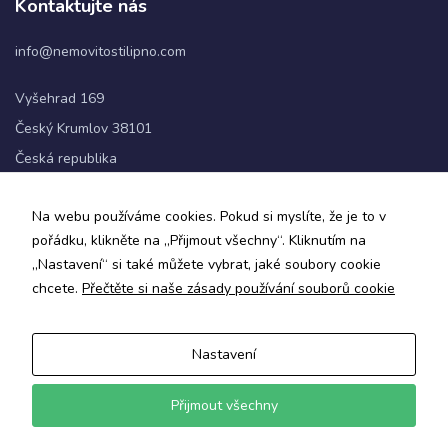
Kontaktujte nás
info@nemovitostilipno.com
Statistiky
Abychom
Vyšehrad 169
mohli
zlepšovat
Český Krumlov 38101
funkčnost
Česká republika
a
strukturu
webových
+420 720 060 622
Na webu používáme cookies. Pokud si myslíte, že je to v
stránek na
základě
pořádku, klikněte na „Přijmout všechny“. Kliknutím na
Sledujte nás
toho, jak
„Nastavení“ si také můžete vybrat, jaké soubory cookie
se
chcete.
Přečtěte si naše zásady používání souborů cookie
webové
stránky
používají.
Nastavení
Zásady ochrany osobních údajů a obchodní podmínky
Informace o zpracování osobních údajů
Uživatelská
Přijmout všechny
zkušenost
© 2024 Nemovitosti Lipno
Aby naše