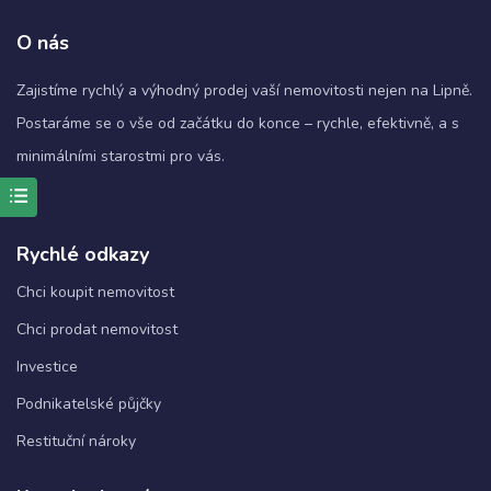
O nás
Zajistíme rychlý a výhodný prodej vaší nemovitosti nejen na Lipně.
Postaráme se o vše od začátku do konce – rychle, efektivně, a s
minimálními starostmi pro vás.
Rychlé odkazy
Nezbytné
Tyto
Chci koupit nemovitost
soubory
cookie
Chci prodat nemovitost
nejsou
Investice
volitelné.
Jsou
Podnikatelské půjčky
nezbytné
pro
Restituční nároky
fungování
webových
stránek.