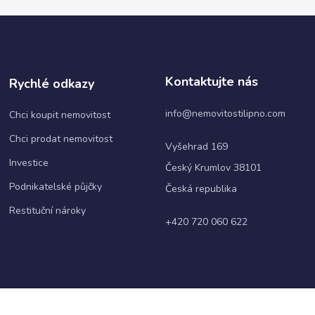
Statistiky
Abychom
mohli
Kontaktujte nás
Rychlé odkazy
zlepšovat
funkčnost
info@nemovitostilipno.com
Chci koupit nemovitost
a
strukturu
Chci prodat nemovitost
webových
Vyšehrad 169
stránek na
Investice
Český Krumlov 38101
základě
toho, jak
Podnikatelské půjčky
Česká republika
se
webové
Restituční nároky
+420 720 060 622
stránky
používají.
Uživatelská
zkušenost
Aby naše