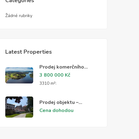
Categories
Žádné rubriky
Latest Properties
Prodej komerčního
pozemku
3 800 000
Kč
3310 m²:
Prodej objektu –
Vidnava
Cena dohodou