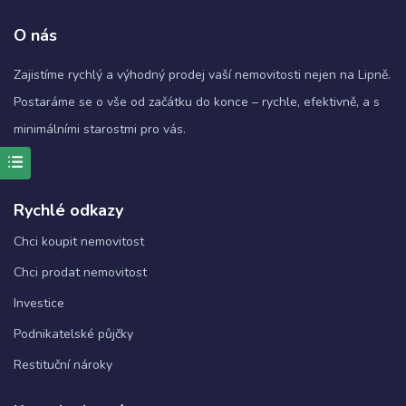
O nás
Zajistíme rychlý a výhodný prodej vaší nemovitosti nejen na Lipně.
Postaráme se o vše od začátku do konce – rychle, efektivně, a s
minimálními starostmi pro vás.
Rychlé odkazy
Nezbytné
Tyto
Chci koupit nemovitost
soubory
cookie
Chci prodat nemovitost
nejsou
Investice
volitelné.
Jsou
Podnikatelské půjčky
nezbytné
pro
Restituční nároky
fungování
webových
stránek.