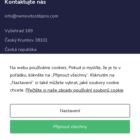
Kontaktujte nás
info@nemovitostilipno.com
Statistiky
Abychom
Vyšehrad 169
mohli
zlepšovat
Český Krumlov 38101
funkčnost
Česká republika
a
strukturu
webových
+420 720 060 622
Na webu používáme cookies. Pokud si myslíte, že je to v
stránek na
základě
pořádku, klikněte na „Přijmout všechny“. Kliknutím na
Sledujte nás
toho, jak
„Nastavení“ si také můžete vybrat, jaké soubory cookie
se
chcete.
Přečtěte si naše zásady používání souborů cookie
webové
stránky
používají.
Nastavení
Zásady ochrany osobních údajů a obchodní podmínky
Informace o zpracování osobních údajů
Uživatelská
Přijmout všechny
zkušenost
© 2024 Nemovitosti Lipno
Aby naše